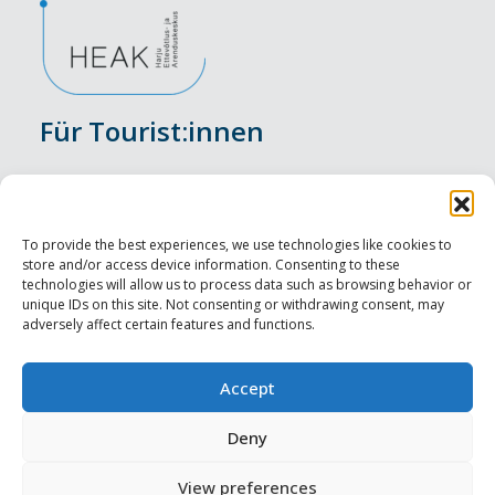
Für Tourist:innen
Veranstaltungen
Unterkunft
To provide the best experiences, we use technologies like cookies to
store and/or access device information. Consenting to these
Genusserlebnisse
technologies will allow us to process data such as browsing behavior or
unique IDs on this site. Not consenting or withdrawing consent, may
adversely affect certain features and functions.
Sehenswürdigkeiten
Visit Tallinn
Accept
Für Tourismusprofis
Deny
View preferences