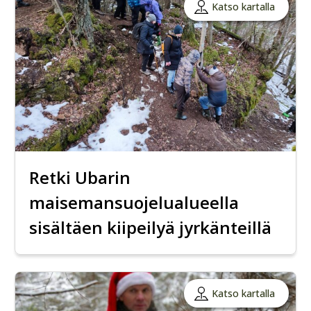
Katso kartalla
Retki Ubarin
maisemansuojelualueella
sisältäen kiipeilyä jyrkänteillä
Katso kartalla