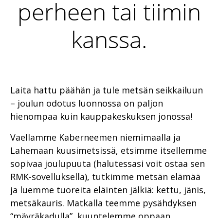
perheen tai tiimin
kanssa.
Laita hattu päähän ja tule metsän seikkailuun
– joulun odotus luonnossa on paljon
hienompaa kuin kauppakeskuksen jonossa!
Vaellamme Kaberneemen niemimaalla ja
Lahemaan kuusimetsissä, etsimme itsellemme
sopivaa joulupuuta (halutessasi voit ostaa sen
RMK-sovelluksella), tutkimme metsän elämää
ja luemme tuoreita eläinten jälkiä: kettu, jänis,
metsäkauris. Matkalla teemme pysähdyksen
“mäyräkadulla”, kuuntelemme oppaan