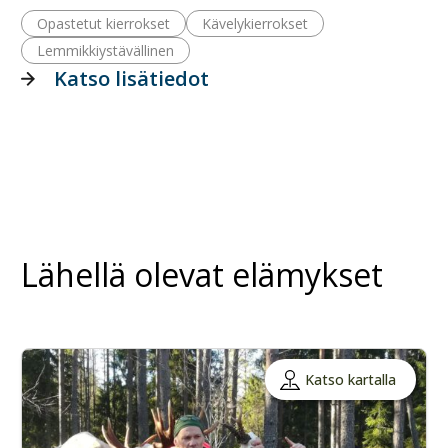
Opastetut kierrokset
Kävelykierrokset
Lemmikkiystävällinen
Katso lisätiedot
Lähellä olevat elämykset
Katso kartalla