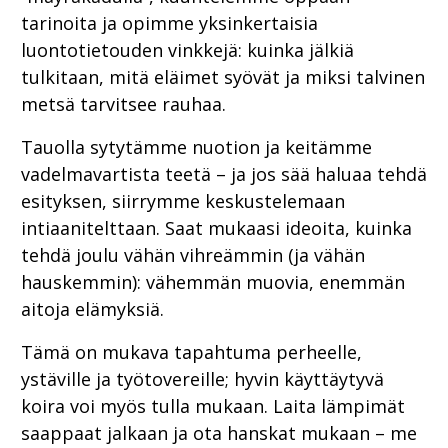
tarinoita ja opimme yksinkertaisia
luontotietouden vinkkejä: kuinka jälkiä
tulkitaan, mitä eläimet syövät ja miksi talvinen
metsä tarvitsee rauhaa.
Tauolla sytytämme nuotion ja keitämme
vadelmavartista teetä – ja jos sää haluaa tehdä
esityksen, siirrymme keskustelemaan
intiaanitelttaan. Saat mukaasi ideoita, kuinka
tehdä joulu vähän vihreämmin (ja vähän
hauskemmin): vähemmän muovia, enemmän
aitoja elämyksiä.
Tämä on mukava tapahtuma perheelle,
ystäville ja työtovereille; hyvin käyttäytyvä
koira voi myös tulla mukaan. Laita lämpimät
saappaat jalkaan ja ota hanskat mukaan – me