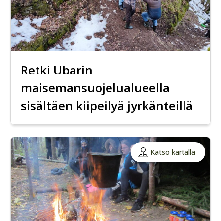
Retki Ubarin
maisemansuojelualueella
sisältäen kiipeilyä jyrkänteillä
Katso kartalla