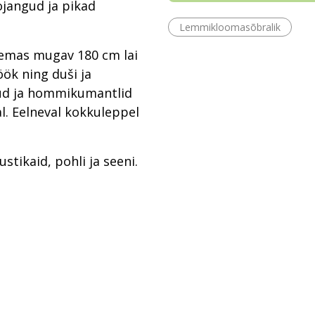
ojangud ja pikad
Lemmikloomasõbralik
emas mugav 180 cm lai
öök ning duši ja
kud ja hommikumantlid
. Eelneval kokkuleppel
tikaid, pohli ja seeni.