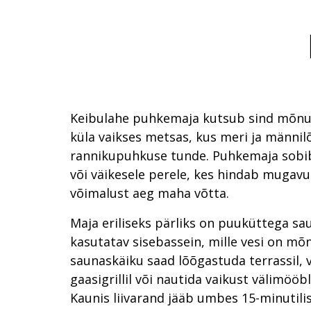
Keibulahe puhkemaja kutsub sind mõnu
küla vaikses metsas, kus meri ja männil
rannikupuhkuse tunde. Puhkemaja sobib
või väikesele perele, kes hindab mugavu
võimalust aeg maha võtta.
Maja eriliseks pärliks on puuküttega sau
kasutatav sisebassein, mille vesi on mõn
saunaskäiku saad lõõgastuda terrassil,
gaasigrillil või nautida vaikust välimööbl
Kaunis liivarand jääb umbes 15-minutili