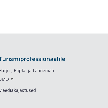
Turismiprofessionaalile
Harju-, Rapla- ja Läänemaa
DMO
Meediakajastused