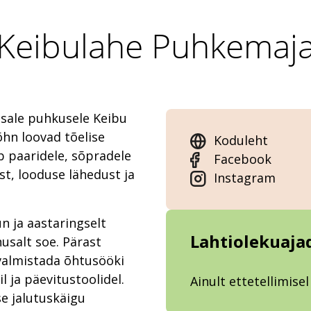
Keibulahe Puhkemaj
sale puhkusele Keibu
õhn loovad tõelise
Koduleht
 paaridele, sõpradele
Facebook
st, looduse lähedust ja
Instagram
n ja aastaringselt
Lahtiolekuaja
usalt soe. Pärast
 valmistada õhtusööki
il ja päevitustoolidel.
Ainult ettetellimisel
se jalutuskäigu