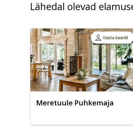
Lähedal olevad elamus
Vaata kaardil
Meretuule Puhkemaja