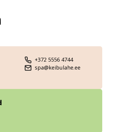
a
+372 5556 4744
spa@keibulahe.ee
d