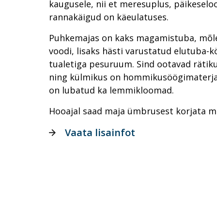
kaugusele, nii et meresuplus, päikeselo
rannakäigud on käeulatuses.
Puhkemajas on kaks magamistuba, mõl
voodi, lisaks hästi varustatud elutuba-k
tualetiga pesuruum. Sind ootavad räti
ning külmikus on hommikusöögimaterjal
on lubatud ka lemmikloomad.
Hooajal saad maja ümbrusest korjata mus
Vaata lisainfot