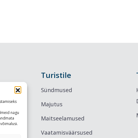
Turistile
Sündmused
stamiseks
Majutus
ndmeid nagu
Maitseelamused
u andmata
võimalusi.
Vaatamisväärsused