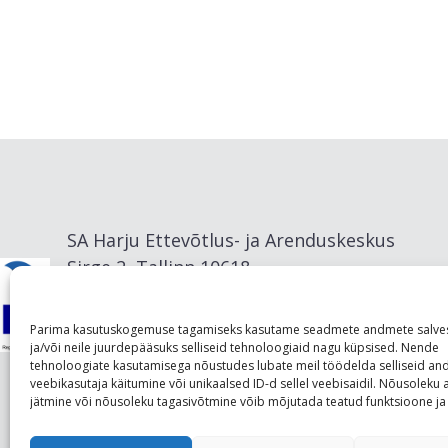
SA Harju Ettevõtlus- ja Arenduskeskus
Sirge 2, Tallinn 10618
info@visitharju.com
Parima kasutuskogemuse tagamiseks kasutame seadmete andmete salve
ja/või neile juurdepääsuks selliseid tehnoloogiaid nagu küpsised. Nende
tehnoloogiate kasutamisega nõustudes lubate meil töödelda selliseid a
veebikasutaja käitumine või unikaalsed ID-d sellel veebisaidil. Nõusolek
jätmine või nõusoleku tagasivõtmine võib mõjutada teatud funktsioone ja 