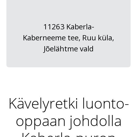
11263 Kaberla-
Kaberneeme tee, Ruu küla,
Jõelähtme vald
Kävelyretki luonto-
oppaan johdolla