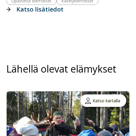
Opastetut kierrokset
Kävelykierrokset
Katso lisätiedot
Lähellä olevat elämykset
Katso kartalla