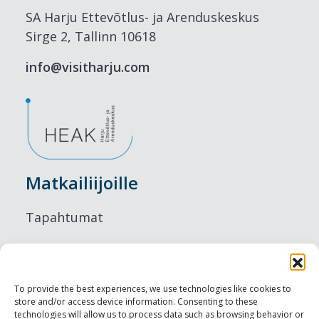
SA Harju Ettevõtlus- ja Arenduskeskus
Sirge 2, Tallinn 10618
info@visitharju.com
Matkailiijoille
Tapahtumat
Majoitus
Ruokailu
To provide the best experiences, we use technologies like cookies to
store and/or access device information. Consenting to these
Nähtävyydet
technologies will allow us to process data such as browsing behavior or