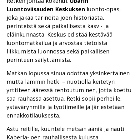
Retken johtaa kokenut
Ubarin
Luontoviisauden Keskuksen
luonto-opas,
joka jakaa tarinoita joen historiasta,
perinteistä sekä paikallisesta kasvi- ja
eläinkunnasta. Keskus edistää kestävää
luontomatkailua ja arvostaa tietoista
liikkumista luonnossa sekä paikallisen
perinteen säilyttämistä.
Matkan lopussa sinua odottaa yksinkertainen
mutta lämmin hetki – nuotiolla keitetyn
yrttiteen ääressä rentoutuminen, jotta koettu
saa rauhassa asettua. Retki sopii perheille,
ystäväryhmille ja työtiimeille ja järjestetään
ennakkotilauksesta.
Astu reitille, kuuntele metsän ääniä ja nauti
Kaberla-joen rauhallisesta kulusta.