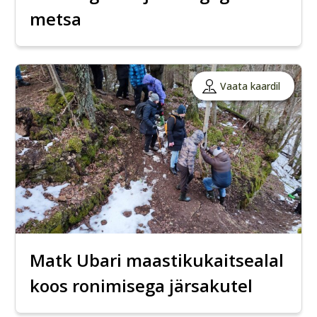
metsa
Vaata kaardil
Matk Ubari maastikukaitsealal
koos ronimisega järsakutel