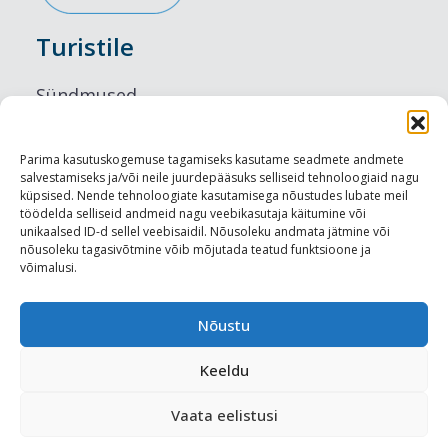
Turistile
Sündmused
Majutus
Parima kasutuskogemuse tagamiseks kasutame seadmete andmete
salvestamiseks ja/või neile juurdepääsuks selliseid tehnoloogiaid nagu
Maitseelamused
küpsised. Nende tehnoloogiate kasutamisega nõustudes lubate meil
töödelda selliseid andmeid nagu veebikasutaja käitumine või
Vaatamisväärsused
unikaalsed ID-d sellel veebisaidil. Nõusoleku andmata jätmine või
nõusoleku tagasivõtmine võib mõjutada teatud funktsioone ja
võimalusi.
Visit Tallinn
Turismiprofessionaalile
Nõustu
Keeldu
Harju-, Rapla- ja Läänemaa DMO
Vaata eelistusi
Meediakajastused