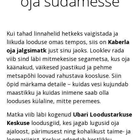
oja südamesse
Kui tahad linnahelid hetkeks vaigistada ja
liikuda looduse omas tempos, siis on
Kaberla
oja jalgsimatk
just sinu jaoks. Looklev rada
viib sind läbi mitmekesise segametsa, kus oja
käänakud, väikesed joastikud ja pehme
metsapõhi loovad rahustava koosluse. Siin
õpid märkama detaile – kuidas vesi kujundab
maastikku ja kuidas inimene saab olla
looduses külaline, mitte peremees.
Matka viib läbi kogenud
Ubari Loodustarkuse
Keskuse
loodusgiid, kes jagab lugusid oja
ajaloost, pärimusest ning kohalikust taime- ja
loomariigist. Keskus edendab kestlikku