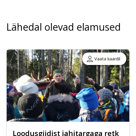
Lähedal olevad elamused
Vaata kaardil
Loodusgiidist jahitargaga retk